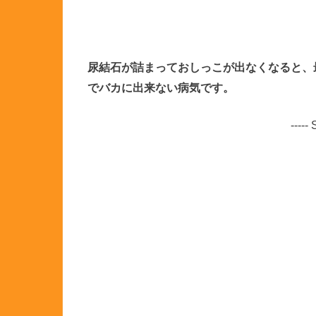
尿結石が詰まっておしっこが出なくなると、
でバカに出来ない病気です。
-----