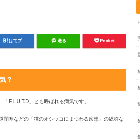
はてブ
送る
Pocket
気？
F.L.U.T.D」とも呼ばれる病気です。
道閉塞などの「猫のオシッコにまつわる疾患」の総称な