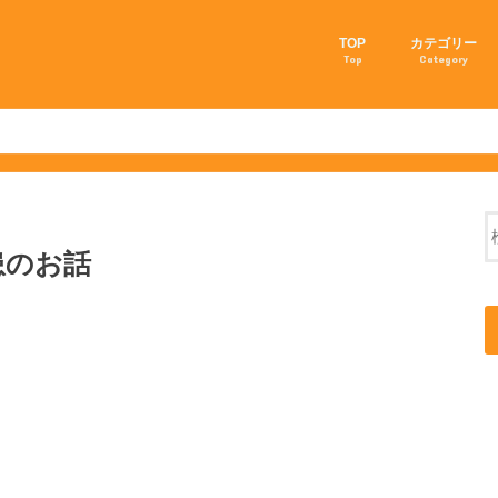
TOP
カテゴリー
Top
Category
我家の猫事情
愛猫を長生きさ
猫の育て方
猫のしつけ方
猫の飼い方
猫の病気
猫の豆知識
子猫を育てる方
患のお話