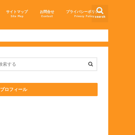
サイトマップ
お問合せ
プライバシーポリシー
Site Map
Contact
Privacy Policy
search
せる方法
法
プロフィール