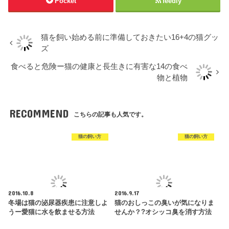
Pocket
feedly
猫を飼い始める前に準備しておきたい16+4の猫グッ
ズ
食べると危険ー猫の健康と長生きに有害な14の食べ
物と植物
RECOMMEND
こちらの記事も人気です。
猫の飼い方
猫の飼い方
2016.10.8
2016.9.17
冬場は猫の泌尿器疾患に注意しよ
猫のおしっこの臭いが気になりま
うー愛猫に水を飲ませる方法
せんか？?オシッコ臭を消す方法