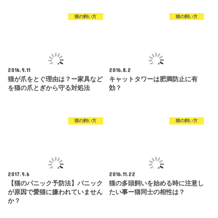
猫の飼い方
猫の飼い方
2016.9.11
2016.8.2
猫が爪をとぐ理由は？ー家具など
キャットタワーは肥満防止に有
を猫の爪とぎから守る対処法
効？
猫の飼い方
猫の飼い方
2017.9.6
2016.11.22
【猫のパニック予防法】パニック
猫の多頭飼いを始める時に注意し
が原因で愛猫に嫌われていません
たい事ー猫同士の相性は？
か？