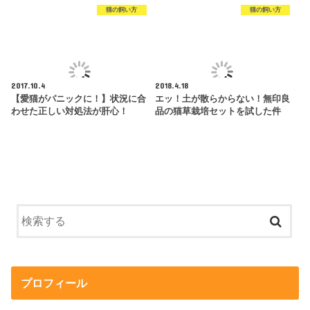
猫の飼い方
猫の飼い方
2017.10.4
2018.4.18
【愛猫がパニックに！】状況に合
エッ！土が散らからない！無印良
わせた正しい対処法が肝心！
品の猫草栽培セットを試した件
プロフィール