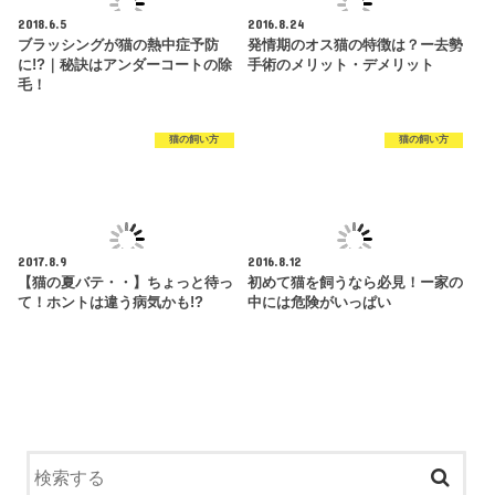
2018.6.5
2016.8.24
ブラッシングが猫の熱中症予防
発情期のオス猫の特徴は？ー去勢
に!?｜秘訣はアンダーコートの除
手術のメリット・デメリット
毛！
猫の飼い方
猫の飼い方
2017.8.9
2016.8.12
【猫の夏バテ・・】ちょっと待っ
初めて猫を飼うなら必見！ー家の
て！ホントは違う病気かも!?
中には危険がいっぱい