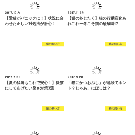
2017.10.4
2017.11.29
【愛猫がパニックに！】状況に合
【猫の冬じたく】猫の行動変化あ
わせた正しい対処法が肝心！
れこれー冬こそ猫の醍醐味!?
猫の飼い方
猫の飼い方
2017.7.26
2017.9.20
【夏の猛暑もこれで安心！】愛猫
「猫にかつおぶし」が危険てホン
にしてあげたい暑さ対策3選
ト？じゃあ、にぼしは？
猫の飼い方
猫の飼い方