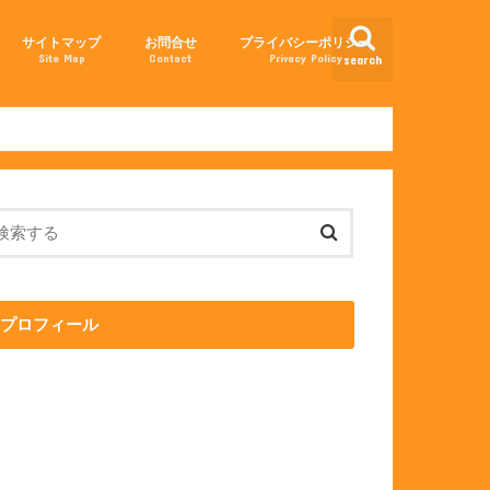
サイトマップ
お問合せ
プライバシーポリシー
Site Map
Contact
Privacy Policy
search
せる方法
法
プロフィール