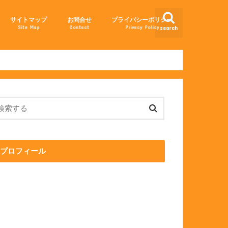
サイトマップ
お問合せ
プライバシーポリシー
Site Map
Contact
Privacy Policy
search
せる方法
法
プロフィール