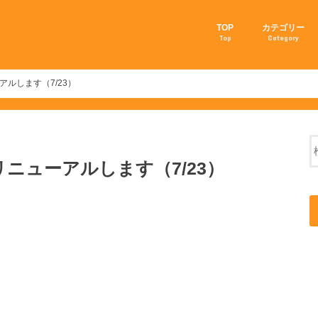
TOP
カテゴリー
Top
Category
我家の猫事情
愛猫を長生きさ
猫の育て方
猫のしつけ方
猫の飼い方
猫の病気
猫の豆知識
子猫を育てる方
ルします（7/23）
ニューアルします（7/23）