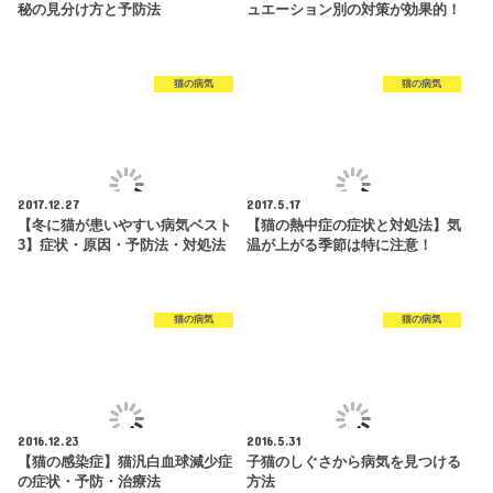
秘の見分け方と予防法
ュエーション別の対策が効果的！
猫の病気
猫の病気
2017.12.27
2017.5.17
【冬に猫が患いやすい病気ベスト
【猫の熱中症の症状と対処法】気
3】症状・原因・予防法・対処法
温が上がる季節は特に注意！
猫の病気
猫の病気
2016.12.23
2016.5.31
【猫の感染症】猫汎白血球減少症
子猫のしぐさから病気を見つける
の症状・予防・治療法
方法